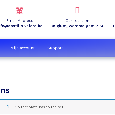
Email Address
Our Location
nfo@castillo-valere.be
Belgium, Wommelgem 2160
+
Mijn account
Support
gns
No template has found yet.