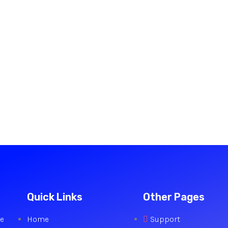
Quick Links
Other Pages
we
Home
Support