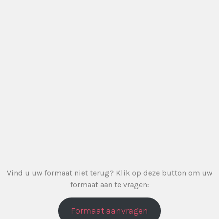
DESIGN OR
UPLOAD FILE
Cu
200x50_leeg
Vind u uw formaat niet terug? Klik op deze button om uw
formaat aan te vragen:
Formaat aanvragen