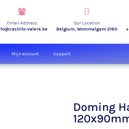
Email Address
Our Location
nfo@castillo-valere.be
Belgium, Wommelgem 2160
+
Mijn account
Support
Doming Ha
120x90m