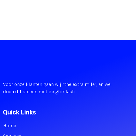
Voor onze klanten gaan wij “the extra mile”, en we
doen dit steeds met de glimlach.
Quick Links
Home
Services