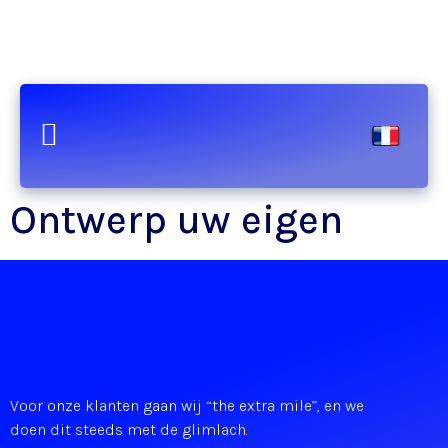
Ontwerp uw eigen
Voor onze klanten gaan wij “the extra mile”, en we
doen dit steeds met de glimlach.